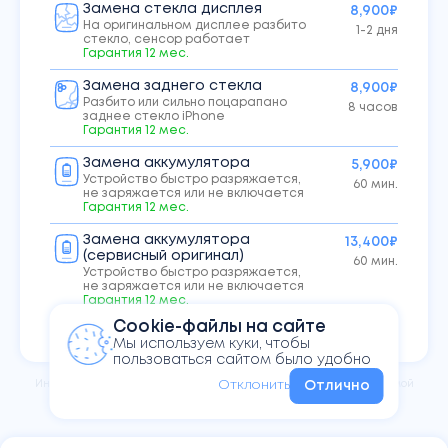
Замена стекла дисплея
8,900₽
На оригинальном дисплее разбито
1-2 дня
стекло, сенсор работает
Гарантия
12
мес.
Замена заднего стекла
8,900₽
Разбито или сильно поцарапано
8 часов
заднее стекло iPhone
Гарантия
12
мес.
Замена аккумулятора
5,900₽
Устройство быстро разряжается,
60 мин.
не заряжается или не включается
Гарантия
12
мес.
Замена аккумулятора
13,400₽
(сервисный оригинал)
60 мин.
Устройство быстро разряжается,
не заряжается или не включается
Гарантия
12
мес.
Показать остальные услуги
Cookie-файлы на сайте
Перенос данных с одного iPhone
2,000₽
Мы используем куки, чтобы
на другой
от 1 часа
пользоваться сайтом было удобно
Полный перенос данных с установкой
банковских приложений
Информация на сайте не
является публичной офертой,
Отклонить
Отлично
определяемой
положениями Статьи 437 ГК РФ
Активация, настройка и создание
990₽
Apple ID
15 мин.
Настройка нового устройства