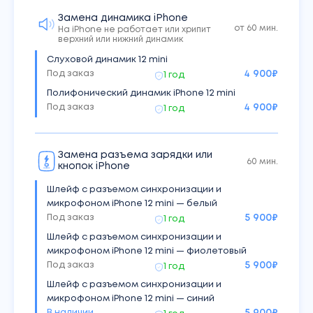
Под заказ
6 700
₽
3 мес
Замена динамика iPhone
Корпус iPhone 12 mini — фиолетовый (аналог)
от 60 мин.
На iPhone не работает или хрипит
верхний или нижний динамик
Под заказ
6 700
₽
3 мес
Слуховой динамик 12 mini
Корпус iPhone 12 mini — синий (аналог)
Под заказ
4 900
₽
Под заказ
1 год
6 700
₽
3 мес
Полифонический динамик iPhone 12 mini
Корпус iPhone 12 mini — черный (аналог)
Под заказ
4 900
₽
Под заказ
1 год
6 700
₽
3 мес
Замена разъема зарядки или
60 мин.
кнопок iPhone
Шлейф с разъемом синхронизации и
микрофоном iPhone 12 mini — белый
Под заказ
5 900
₽
1 год
Шлейф с разъемом синхронизации и
микрофоном iPhone 12 mini — фиолетовый
Под заказ
5 900
₽
1 год
Шлейф с разъемом синхронизации и
микрофоном iPhone 12 mini — синий
В наличии