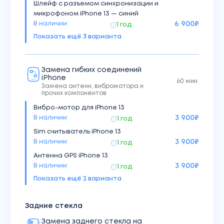
Шлейф с разъемом синхронизации и
микрофоном iPhone 13 — синий
В наличии
6 900
₽
1 год
Показать ещё
3
варианта
Шлейф с разъемом синхронизации и
микрофоном iPhone 13 — зеленый
В наличии
6 900
₽
1 год
Замена гибких соединений
Шлейф с разъемом синхронизации и
iPhone
60 мин.
микрофоном iPhone 13 — черный
Замена антенн, вибромотора и
Под заказ
6 900
₽
1 год
прочих компонентов
Шлейф с кнопками громкости, включения и
Вибро-мотор для iPhone 13
беспроводной зарядкой iPhone 13
В наличии
3 900
₽
1 год
В наличии
6 900
₽
1 год
Sim считыватель iPhone 13
В наличии
3 900
₽
1 год
Антенна GPS iPhone 13
В наличии
3 900
₽
1 год
Показать ещё
2
варианта
Шлейф с антенной Wi-Fi iPhone 13
В наличии
3 900
₽
1 год
Беспроводная зарядка для iPhone 13
Задние стекла
Под заказ
3 900
₽
1 год
Замена заднего стекла на