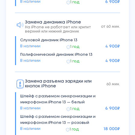
В наличии
6 900
₽
1 год
Под заказ
6 700
₽
3 мес
Корпус iPhone 13 — зеленый (аналог)
Под заказ
6 700
₽
3 мес
Замена динамика iPhone
Корпус iPhone 13 — розовый (аналог)
от 60 мин.
На iPhone не работает или хрипит
верхний или нижний динамик
Под заказ
6 700
₽
3 мес
Слуховой динамик iPhone 13
Корпус iPhone 13 — синий (аналог)
В наличии
4 900
₽
Под заказ
1 год
6 700
₽
3 мес
Полифонический динамик iPhone 13
Корпус iPhone 13 — черный (аналог)
В наличии
4 900
₽
Под заказ
1 год
6 700
₽
3 мес
Корпус iPhone 13 — черный (оригинал)
В наличии
9 900
₽
1 год
Замена разъема зарядки или
60 мин.
кнопок iPhone
Шлейф с разъемом синхронизации и
микрофоном iPhone 13 — белый
В наличии
6 900
₽
1 год
Шлейф с разъемом синхронизации и
микрофоном iPhone 13 — розовый
В наличии
18 000
₽
1 год