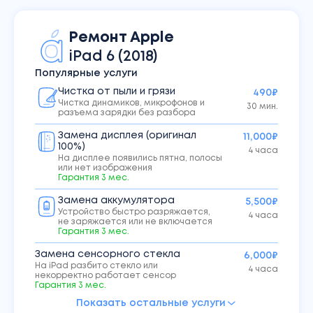
Ремонт
Apple
iPad
6 (2018)
Популярные услуги
Чистка от пыли и грязи
490₽
Чистка динамиков, микрофонов и
30 мин.
разъема зарядки без разбора
Замена дисплея (оригинал
11,000₽
100%)
4 часа
На дисплее появились пятна, полосы
или нет изображения
Гарантия
3
мес.
Замена аккумулятора
5,500₽
Устройство быстро разряжается,
4 часа
не заряжается или не включается
Гарантия
3
мес.
Замена сенсорного стекла
6,000₽
На iPad разбито стекло или
4 часа
некорректно работает сенсор
Гарантия
3
мес.
Показать остальные услуги
Обновление, восстановление
990₽