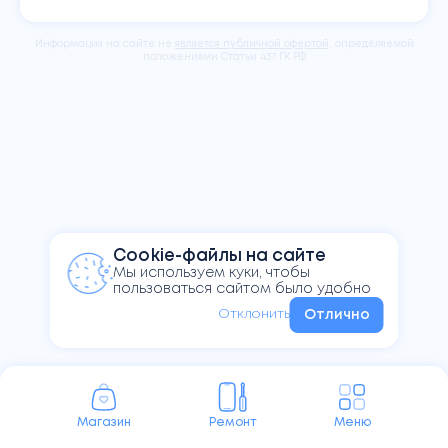
iPadOS
30 мин.
iPad зависает, не обновляется или не
работает после обновления
Информация на сайте не
является публичной офертой,
определяемой
положениями Статьи 437 ГК РФ
Активация, настройка и создание
990₽
Apple ID
30 мин.
Настройка нового устройства
Помощь с разблокировкой iCloud
500₽
Забыли пароль от Apple ID
30 мин.
Чистка устройства после
3,000₽
попадания влаги
4 часа
Чистка с разбором, устранение следов
попадания влаги и окислов
Cookie-файлы на сайте
Монтаж/демонтаж сенсорного
Мы используем куки, чтобы
3,000₽
стекла
пользоваться сайтом было удобно
4 часа
Разбор, сборка и проклейка iPad
Отклонить
Отлично
Магазин
Ремонт
Меню