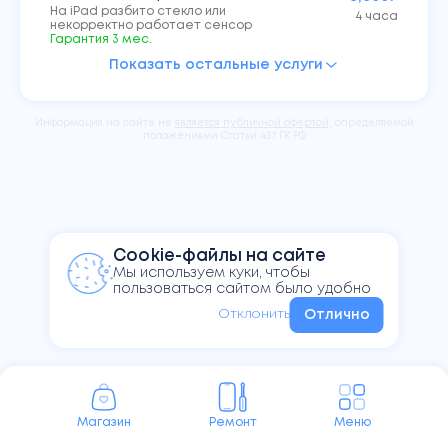
На iPad разбито стекло или
4 часа
некорректно работает сенсор
Гарантия
3
мес.
Показать остальные услуги
Активация, настройка и создание
990₽
Apple ID
30 мин.
Настройка нового устройства
Информация на сайте не
является публичной офертой,
определяемой
Помощь с разблокировкой iCloud
положениями Статьи 437 ГК РФ
500₽
Забыли пароль от Apple ID
30 мин.
Чистка устройства после
3,000₽
попадания влаги
от 4 часов
Чистка с разбором, устранение следов
попадания влаги и окислов
Cookie-файлы на сайте
Монтаж/демонтаж сенсорного
Мы используем куки, чтобы
3,000₽
стекла
пользоваться сайтом было удобно
4 часа
Разбор, сборка и проклейка iPad
Отклонить
Отлично
Магазин
Ремонт
Меню