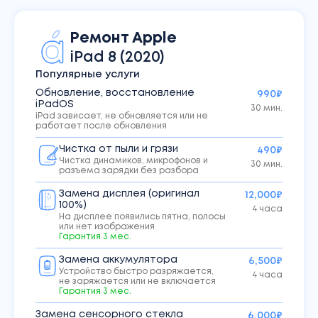
Ремонт
Apple
iPad
8 (2020)
Популярные услуги
Обновление, восстановление
990₽
iPadOS
30 мин.
iPad зависает, не обновляется или не
работает после обновления
Чистка от пыли и грязи
490₽
Чистка динамиков, микрофонов и
30 мин.
разъема зарядки без разбора
Замена дисплея (оригинал
12,000₽
100%)
4 часа
На дисплее появились пятна, полосы
или нет изображения
Гарантия
3
мес.
Замена аккумулятора
6,500₽
Устройство быстро разряжается,
4 часа
не заряжается или не включается
Гарантия
3
мес.
Замена сенсорного стекла
6,000₽