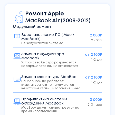
Ремонт
Apple
MacBook
Air (2008-2012)
Модульный ремонт
Восстановление ПО (iMac /
2 000₽
MacBook)
2 часа
Не запускается система
Замена аккумулятора
от 2 100₽
Macbook
1-2 дня
Устройство быстро разряжается,
не заряжается или не включается
Замена клавиатуры MacBook
от 2 100₽
На MacBook не работает
1-2 дня
клавиатура или не нажимаются
некоторые клавиши Гарантия 3 мес.
Профилактика системы
3 000₽
охлаждения MacBook
2-3 часа
MacBook шумит, сильно греется во
время использования