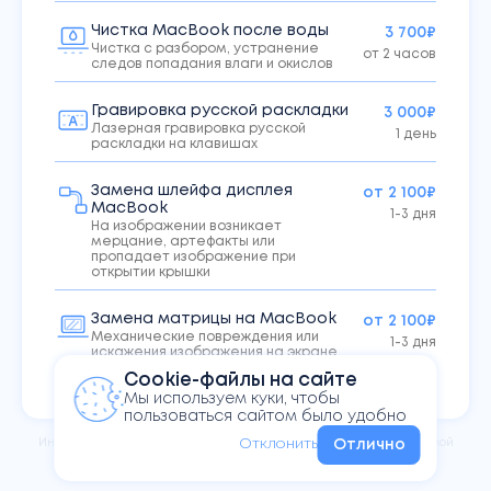
Чистка MacBook после воды
3 700₽
Чистка с разбором, устранение
от 2 часов
следов попадания влаги и окислов
Гравировка русской раскладки
3 000₽
Лазерная гравировка русской
1 день
раскладки на клавишах
Замена шлейфа дисплея
от 2 100₽
MacBook
1-3 дня
На изображении возникает
мерцание, артефакты или
пропадает изображение при
открытии крышки
Замена матрицы на MacBook
от 2 100₽
Механические повреждения или
1-3 дня
искажения изображения на экране
MacBook
Cookie-файлы на сайте
Мы используем куки, чтобы
пользоваться сайтом было удобно
Информация на сайте не
является публичной офертой,
Отклонить
Отлично
определяемой
положениями Статьи 437 ГК РФ