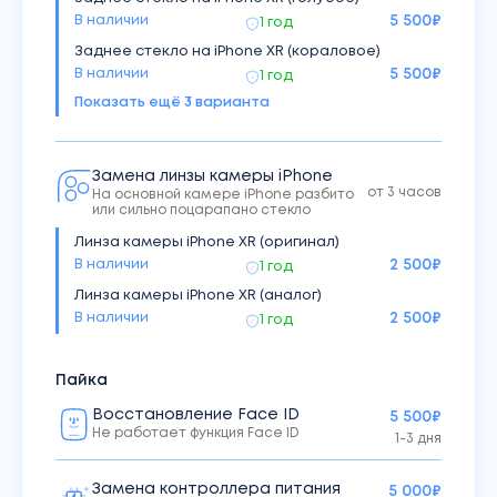
В наличии
5 500
₽
1 год
Заднее стекло на iPhone XR (кораловое)
В наличии
5 500
₽
1 год
Показать ещё
3
варианта
Заднее стекло на iPhone XR (желтое)
В наличии
5 500
₽
1 год
Заднее стекло на iPhone XR (красное)
Замена линзы камеры iPhone
В наличии
5 500
₽
1 год
от 3 часов
На основной камере iPhone разбито
или сильно поцарапано стекло
Заднее стекло на iPhone XR (черное)
В наличии
5 500
₽
1 год
Линза камеры iPhone XR (оригинал)
В наличии
2 500
₽
1 год
Линза камеры iPhone XR (аналог)
В наличии
2 500
₽
1 год
Пайка
Восстановление Face ID
5 500₽
Не работает функция Face ID
1-3 дня
Замена контроллера питания
5 000₽