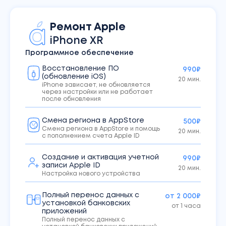
Ремонт
Apple
iPhone
XR
Программное обеспечение
Восстановление ПО
990₽
(обновление iOS)
20 мин.
iPhone зависает, не обновляется
через настройки или не работает
после обновления
Смена региона в AppStore
500₽
Смена региона в AppStore и помощь
20 мин.
с пополнением счета Apple ID
Создание и активация учетной
990₽
записи Apple ID
20 мин.
Настройка нового устройства
Полный перенос данных с
от 2 000₽
установкой банковских
от 1 часа
приложений
Полный перенос данных с