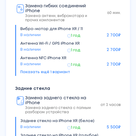
Замена гибких соединений
Шлейф с разъемом синхронизации и
iPhone
60 мин.
микрофоном iPhone XR — красный
Замена антенн, вибромотора и
Под заказ
3 900
₽
1 год
прочих компонентов
Шлейф с разъемом синхронизации и
Вибро-мотор для iPhone XR / 11
микрофоном iPhone XR — черный
В наличии
2 700
₽
1 год
В наличии
3 900
₽
1 год
Антенна Wi-Fi / GPS iPhone XR
Шлейф с кнопками громкости и блокировки
В наличии
2 700
₽
1 год
iPhone XR
Антенна NFC iPhone XR
В наличии
5 690
₽
1 год
В наличии
2 700
₽
1 год
Показать ещё
1
вариант
Беспроводная зарядка для iPhone XR
В наличии
2 700
₽
1 год
Задние стекла
Замена заднего стекла на
iPhone
от 3 часов
Замена заднего стекла с полным
разбором устройства
Заднее стекло на iPhone XR (белое)
В наличии
5 500
₽
1 год
Заднее стекло на iPhone XR (голубое)