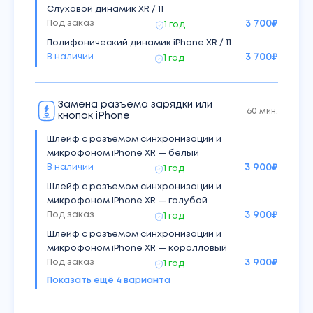
Слуховой динамик XR / 11
Под заказ
3 700
₽
1 год
Полифонический динамик iPhone XR / 11
В наличии
3 700
₽
1 год
Замена разъема зарядки или
60 мин.
кнопок iPhone
Шлейф с разъемом синхронизации и
микрофоном iPhone XR — белый
В наличии
3 900
₽
1 год
Шлейф с разъемом синхронизации и
микрофоном iPhone XR — голубой
Под заказ
3 900
₽
1 год
Шлейф с разъемом синхронизации и
микрофоном iPhone XR — коралловый
Под заказ
3 900
₽
1 год
Показать ещё
4
варианта
Шлейф с разъемом синхронизации и
микрофоном iPhone XR — желтый
Под заказ
3 900
₽
1 год