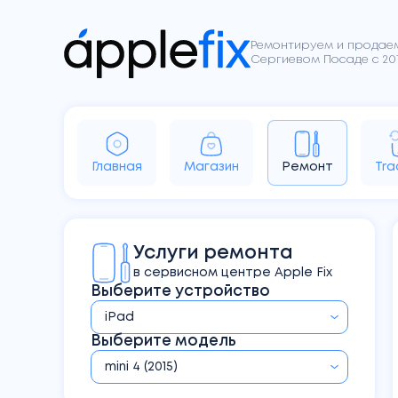
Ремонтируем и продаем
Сергиевом Посаде с 201
Главная
Магазин
Ремонт
Tra
iPhone
iPad
Apple Watch
Ai
Услуги ремонта
Sony
Dyson
Google
в сервисном центре Apple Fix
Выберите устройство
Выберите модель