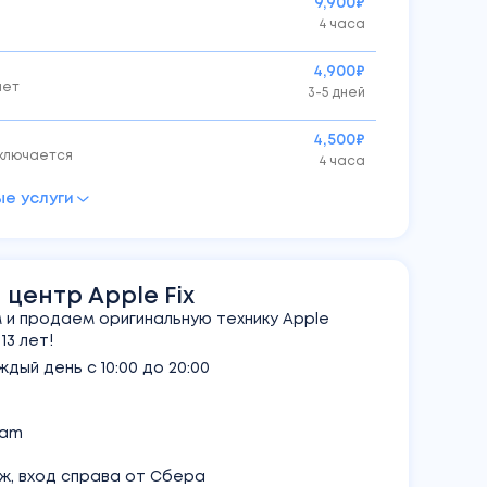
9,900₽
4 часа
4,900₽
ает
3-5 дней
4,500₽
включается
4 часа
е услуги
990₽
30 мин.
500₽
30 мин.
центр Apple Fix
и продаем оригинальную технику Apple
2,000₽
3 лет!
ислов
от 4 часов
дый день с 10:00 до 20:00
2,000₽
4 часа
ram
аж, вход справа от Сбера