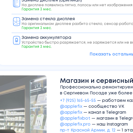
Замена дисплея (оригинал)
На дисплее появились пятна, полосы или нет изображения
Гарантия
3
мес.
Замена стекла дисплея
На оригинальном дисплее разбито стекло, сенсор работ
Гарантия
3
мес.
Замена аккумулятора
Устройство быстро разряжается, не заряжается или не 
Гарантия
3
мес.
Показать остальны
Активация, настройка и создание Apple ID
Настройка нового устройства
Помощь с разблокировкой iCloud
Забыли пароль от Apple ID
Магазин и сервисный 
Профессионально ремонтируем 
Чистка устройства после попадания влаги
в Сергиевом Посаде уже более 1
Чистка с разбором, устранение следов попадания влаги и ок
+7 (925) 165-65-55
—
работаем каж
@applefix
—
сообщество VK
Монтаж/демонтаж сенсорного стекла
Разбор, сборка и проклейка iPad
@applefix
—
канал в Telegram
@applefixbot
—
магазин в Teleg
@applefix.pro
—
наш Instagram
пр-т Красной Армии, д. 12
—
1 эт