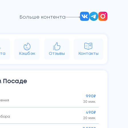
Больше контента
та
Кэшбэк
Отзывы
Контакты
d
Vision
Аксессуары
Яндекс
м Посаде
990₽
ления
30 мин.
490₽
азбора
20 мин.