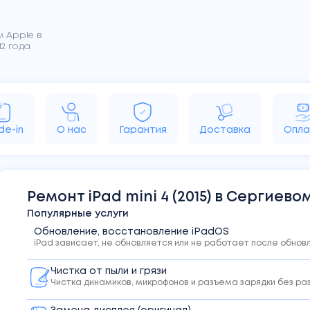
 Apple в
2 года
de-in
О нас
Гарантия
Доставка
Опла
rPods
MacBook
iMac
Apple TV
HomePo
Ремонт
iPad
mini 4 (2015)
в Сергиево
Популярные услуги
Обновление, восстановление iPadOS
iPad зависает, не обновляется или не работает после обнов
Чистка от пыли и грязи
Чистка динамиков, микрофонов и разъема зарядки без р