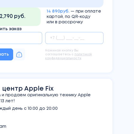
14 890руб.
— при оплате
12,790 руб.
картой, по QR-коду
или в рассрочку
ть заказ
Нажимая кнопку Вы
зать
соглашаетесь с
политикой
конфиденциальности
центр Apple Fix
и продаем оригинальную технику Apple
3 лет!
дый день с 10:00 до 20:00
ram