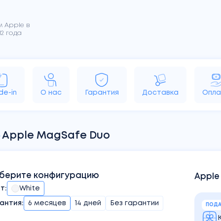
 Apple в
2 года
rPods
MacBook
iMac
Apple TV
HomePo
de-in
О нас
Гарантия
Доставка
Опла
Apple MagSafe Duo
берите конфигурацию
Apple
ет
:
White
антия:
6 месяцев
14 дней
Без гарантии
ПОДА