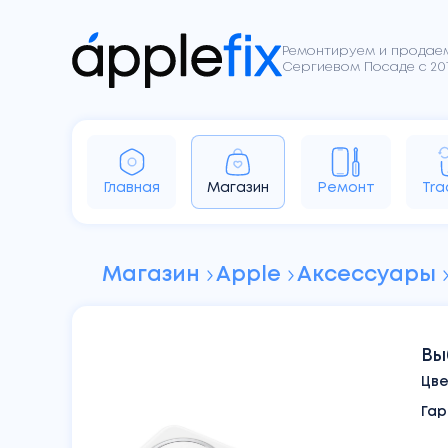
Ремонтируем и продаем
Сергиевом Посаде с 201
iPhone
iPad
Apple Watch
Ai
Главная
Магазин
Ремонт
Tra
Sony
Dyson
Google
Магазин
Apple
Аксессуары
Вы
Цв
Гар