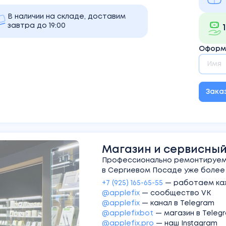
В наличии на складе, доставим
завтра до 19:00
Оформи
Зака
Магазин и сервисный 
Профессионально ремонтируем 
в Сергиевом Посаде уже более 1
+7 (925) 165-65-55
—
работаем каж
@applefix
—
сообщество VK
@applefix
—
канал в Telegram
@applefixbot
—
магазин в Teleg
@applefix.pro
—
наш Instagram