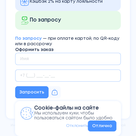
Кэшбэк 2% на карту лояльности
По запросу
По запросу
— при оплате картой, по QR-коду
или в рассрочку
Оформить заказ
Запросить
Нажимая кнопку Вы соглашаетесь
Cookie-файлы на сайте
с
политикой конфиденциальности
Мы используем куки, чтобы
пользоваться сайтом было удобно
Информация на сайте не
является публичной офертой,
Отклонить
Отлично
определяемой
положениями Статьи 437 ГК РФ