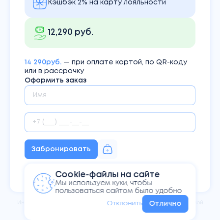
Кэшбэк 2% на карту лояльности
12,290 руб.
14 290руб.
— при оплате картой, по QR-коду
или в рассрочку
Оформить заказ
Забронировать
Нажимая кнопку Вы соглашаетесь
Cookie-файлы на сайте
с
политикой конфиденциальности
Мы используем куки, чтобы
пользоваться сайтом было удобно
Информация на сайте не
является публичной офертой,
Отклонить
Отлично
определяемой
положениями Статьи 437 ГК РФ