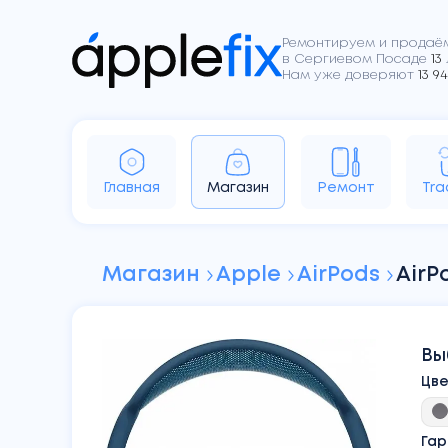
Ремонтируем и продаём
в Сергиевом Посаде
13
Нам уже доверяют
13 94
iPhone
iPad
Apple Watch
Ai
Главная
Магазин
Ремонт
Tra
Sony
Dyson
Google
Магазин
Apple
AirPods
AirP
Вы
Цв
Гар