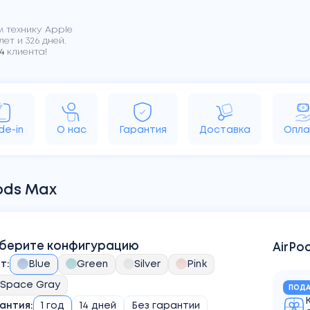
 технику Apple
лет и 326 дней.
4
клиента!
rPods
MacBook
iMac
Apple TV
HomePo
de-in
О нас
Гарантия
Доставка
Опла
ods Max
берите конфигурацию
AirPo
ет
:
Blue
Green
Silver
Pink
Space Gray
ПОДА
антия:
1 год
14 дней
Без гарантии