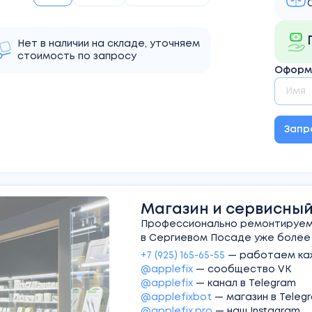
Нет в наличии на складе, уточняем
стоимость по запросу
Оформи
Запр
Магазин и сервисный 
Профессионально ремонтируем 
в Сергиевом Посаде уже более 1
+7 (925) 165-65-55
—
работаем каж
@applefix
—
сообщество VK
@applefix
—
канал в Telegram
@applefixbot
—
магазин в Teleg
@applefix.pro
—
наш Instagram