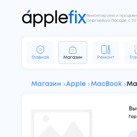
Ремонтируем и продаем
Сергиевом Посаде с 201
iPhone
iPad
Apple Watch
Ai
Главная
Магазин
Ремонт
Tra
Sony
Dyson
Google
Магазин
Apple
MacBook
Ma
Вы
Гар