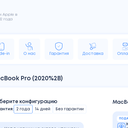
 Apple в
2 года
rPods
MacBook
iMac
Apple TV
HomePo
de-in
О нас
Гарантия
Доставка
Опла
cBook Pro (2020%2B)
берите конфигурацию
MacBo
антия:
2 года
14 дней
Без гарантии
ПОДА