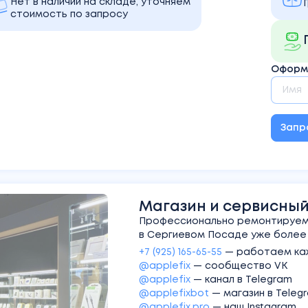
Нет в наличии на складе, уточняем
стоимость по запросу
Оформи
Запр
Магазин и сервисный 
Профессионально ремонтируем 
в Сергиевом Посаде уже более 1
+7 (925) 165-65-55
—
работаем каж
@applefix
—
сообщество VK
@applefix
—
канал в Telegram
@applefixbot
—
магазин в Teleg
@applefix.pro
—
наш Instagram