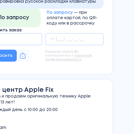
Гравировка русской раскладки клавиатуры
По запросу
— при
По запросу
оплате картой, по QR-
коду или в рассрочку
ть заказ
Нажимая кнопку Вы
осить
соглашаетесь с
политикой
конфиденциальности
центр Apple Fix
и продаем оригинальную технику Apple
3 лет!
дый день с 10:00 до 20:00
ram