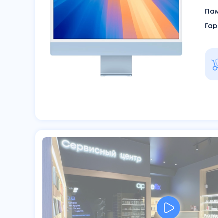
Па
Гар