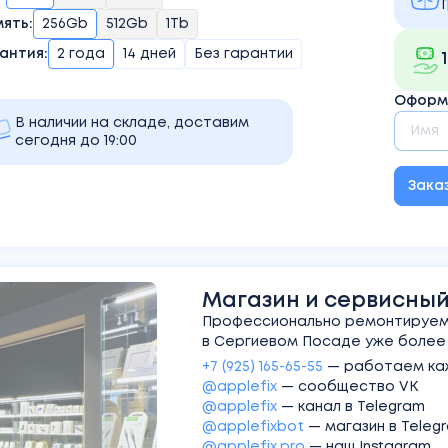
мять
:
256Gb
512Gb
1Tb
антия:
2 года
14 дней
Без гарантии
Оформи
В наличии на складе, доставим
сегодня до 19:00
Зака
Магазин и сервисный 
Профессионально ремонтируем 
в Сергиевом Посаде уже более 1
+7 (925) 165-65-55
—
работаем каж
@applefix
—
сообщество VK
@applefix
—
канал в Telegram
@applefixbot
—
магазин в Teleg
@applefix.pro
—
наш Instagram