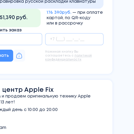
Гравировка русской раскладки клавиатуры
176 390руб.
— при оплате
151,390 руб.
картой, по QR-коду
или в рассрочку
ть заказ
Нажимая кнопку Вы
зать
соглашаетесь с
политикой
конфиденциальности
центр Apple Fix
и продаем оригинальную технику Apple
3 лет!
дый день с 10:00 до 20:00
ram