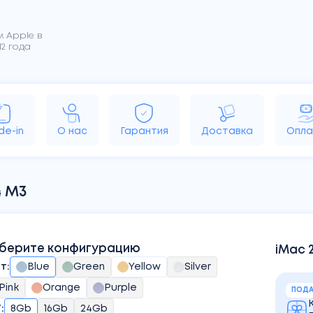
 Apple в
2 года
rPods
MacBook
iMac
Apple TV
HomePo
de-in
О нас
Гарантия
Доставка
Опла
4 M3
берите конфигурацию
iMac 
ет
:
Blue
Green
Yellow
Silver
Pink
Orange
Purple
ПОДА
У
:
8Gb
16Gb
24Gb