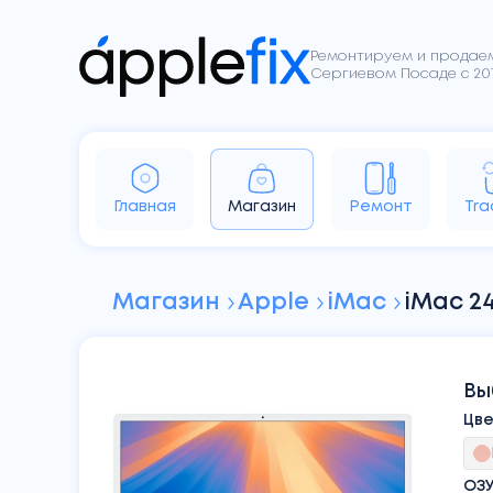
Ремонтируем и продаем
Сергиевом Посаде с 201
iPhone
iPad
Apple Watch
Ai
Главная
Магазин
Ремонт
Tra
Sony
Dyson
Google
Магазин
Apple
iMac
iMac 2
Вы
Цв
ОЗ