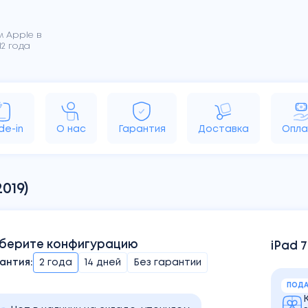
 Apple в
2 года
rPods
MacBook
iMac
Apple TV
HomePo
de-in
О нас
Гарантия
Доставка
Опла
2019)
берите конфигурацию
iPad 7
антия:
2 года
14 дней
Без гарантии
ПОДА