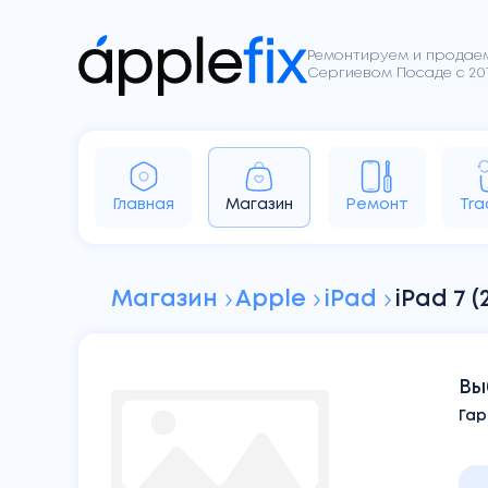
Ремонтируем и продаем
Сергиевом Посаде с 201
iPhone
iPad
Apple Watch
Ai
Главная
Магазин
Ремонт
Tra
Sony
Dyson
Google
Магазин
Apple
iPad
iPad 7 (
Вы
Гар