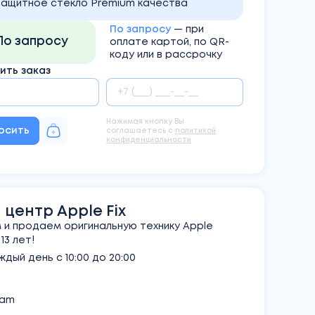
Защитное стекло Premium качества
По запросу
— при
По запросу
оплате картой, по QR-
коду или в рассрочку
ть заказ
Нажимая кнопку Вы
осить
соглашаетесь с
политикой
конфиденциальности
центр Apple Fix
и продаем оригинальную технику Apple
3 лет!
дый день с 10:00 до 20:00
ram