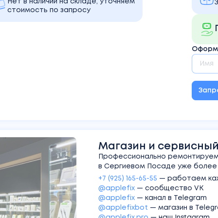
Нет в наличии на складе, уточняем
стоимость по запросу
Оформи
Запр
Магазин и сервисный 
Профессионально ремонтируем 
в Сергиевом Посаде уже более 1
+7 (925) 165-65-55
—
работаем каж
@applefix
—
сообщество VK
@applefix
—
канал в Telegram
@applefixbot
—
магазин в Teleg
@applefix.pro
—
наш Instagram