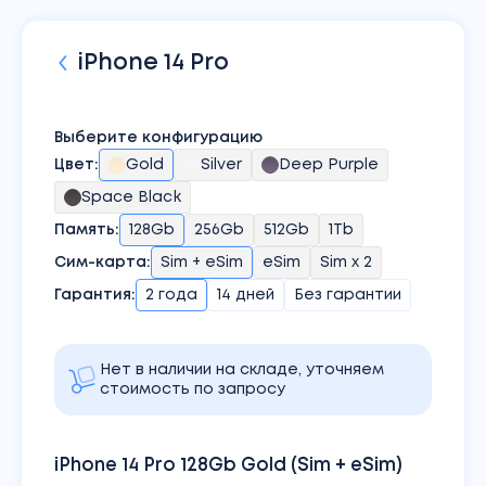
iPhone
14 Pro
Выберите конфигурацию
Цвет
:
Gold
Silver
Deep Purple
Space Black
Память
:
128Gb
256Gb
512Gb
1Tb
Сим-карта
:
Sim + eSim
eSim
Sim x 2
Гарантия:
2 года
14 дней
Без гарантии
Нет в наличии на складе, уточняем
стоимость по запросу
iPhone 14 Pro 128Gb Gold (Sim + eSim)