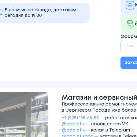
В наличии на складе, доставим
сегодня до 19:00
Оформи
Зака
Магазин и сервисный 
Профессионально ремонтируем 
в Сергиевом Посаде уже более 1
+7 (925) 165-65-55
—
работаем каж
@applefix
—
сообщество VK
@applefix
—
канал в Telegram
@applefixbot
—
магазин в Teleg