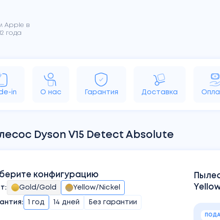
 Apple в
2 года
rPods
MacBook
iMac
Apple TV
HomePo
de-in
О нас
Гарантия
Доставка
Опла
лесос Dyson V15 Detect Absolute
берите конфигурацию
Пылес
Yellow
ет
:
Gold/Gold
Yellow/Nickel
антия:
1 год
14 дней
Без гарантии
ПОДА