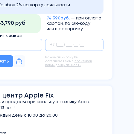
Кэшбэк 2% на карту лояльности
74 390руб.
— при оплате
63,790 руб.
картой, по QR-коду
или в рассрочку
ть заказ
Нажимая кнопку Вы
зать
соглашаетесь с
политикой
конфиденциальности
центр Apple Fix
и продаем оригинальную технику Apple
3 лет!
дый день с 10:00 до 20:00
ram