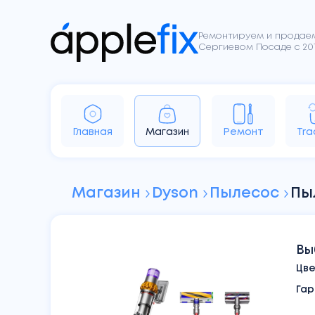
Ремонтируем и продаем
Сергиевом Посаде с 201
iPhone
iPad
Apple Watch
Ai
Главная
Магазин
Ремонт
Tra
Sony
Dyson
Google
Магазин
Dyson
Пылесос
Пы
Вы
Цв
Гар