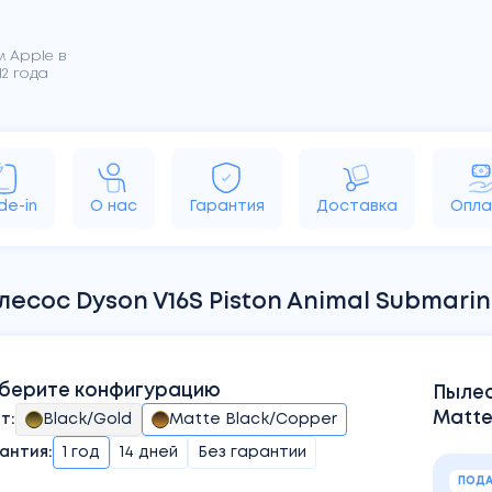
 Apple в
2 года
rPods
MacBook
iMac
Apple TV
HomePo
de-in
О нас
Гарантия
Доставка
Опла
лесос Dyson V16S Piston Animal Submari
берите конфигурацию
Пылес
Matte
ет
:
Black/Gold
Matte Black/Copper
антия:
1 год
14 дней
Без гарантии
ПОДА