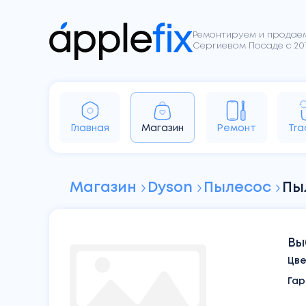
Ремонтируем и продаем
Сергиевом Посаде с 201
iPhone
iPad
Apple Watch
Ai
Главная
Магазин
Ремонт
Tra
Sony
Dyson
Google
Магазин
Dyson
Пылесос
Пы
Вы
Цв
Гар