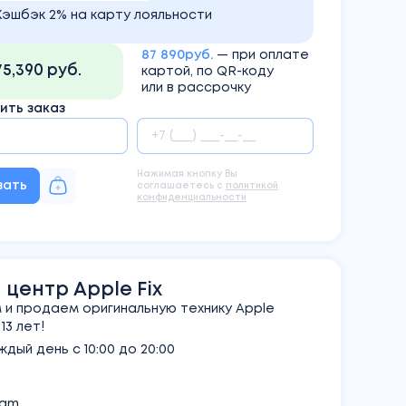
Кэшбэк 2% на карту лояльности
87 890руб.
— при оплате
75,390 руб.
картой, по QR-коду
или в рассрочку
ть заказ
Нажимая кнопку Вы
зать
соглашаетесь с
политикой
конфиденциальности
центр Apple Fix
и продаем оригинальную технику Apple
3 лет!
дый день с 10:00 до 20:00
ram