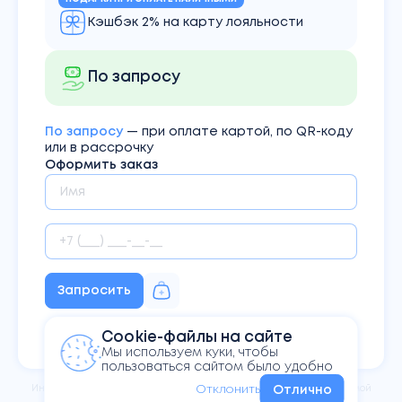
Кэшбэк 2% на карту лояльности
По запросу
По запросу
— при оплате картой, по QR-коду
или в рассрочку
Оформить заказ
Запросить
Нажимая кнопку Вы соглашаетесь
Cookie-файлы на сайте
с
политикой конфиденциальности
Мы используем куки, чтобы
пользоваться сайтом было удобно
Информация на сайте не
является публичной офертой,
Отклонить
Отлично
определяемой
положениями Статьи 437 ГК РФ