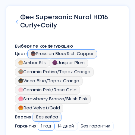
Фен
Supersonic Nural HD16
Curly+Coily
Выберите конфигурацию
Цвет
:
Prussian Blue/Rich Copper
Amber Silk
Jasper Plum
Ceramic Patina/Topaz Orange
Vinca Blue/Topaz Orange
Ceramic Pink/Rose Gold
Strawberry Bronze/Blush Pink
Red Velvet/Gold
Версия
:
Без кейса
Гарантия:
1 год
14 дней
Без гарантии